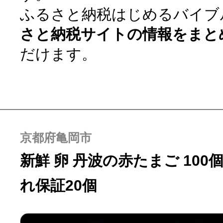
ふるさと納税はじめるバイブ
寄付上限額シミュレーション
さと納税サイトの情報をまと
給与所得者版
だけます。
副業・パラレルワーカー
個人事業主・フリーラン
京都府亀岡市
新鮮 卵 丹波の赤たまご 100個
個人事業・フリーランス
れ保証20個