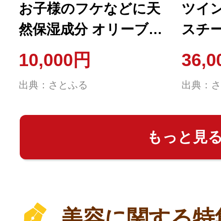
お子様のフケなどに天
ツイ
然保湿成分 オリーブ油
スチーマ
配合 シャンプーリンス
278
10,000円
36,
セット[No.5735-0783]
ト )
出典：さとふる
出典：さ
もっと見
美容に関する特