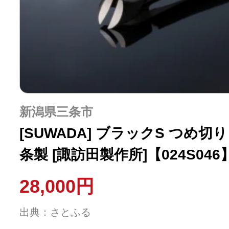
新潟県三条市
[SUWADA] ブラックS つめ切
条製 [諏訪田製作所]【024S046
28,000円
出典：さとふる