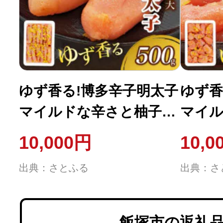
ゆず香る!博多辛子明太子
ゆず香
マイルドな辛さと柚子皮
マイル
のさわやかさ 訳あり
のさわ
10,000円
10,0
【切大】500g 切子
【一口
出典：さとふる
出典：さ
飯塚市の返礼