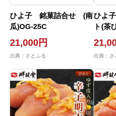
ひよ子 銘菓詰合せ (南
ひよ子
瓜)OG-25C
ト(茶
21,000円
21,0
出典：さとふる
出典：さ