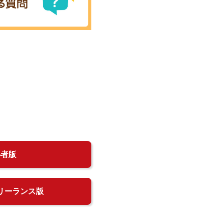
得者版
リーランス版