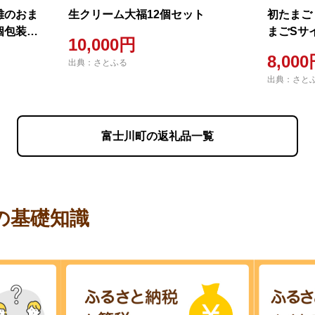
雄のおま
生クリーム大福12個セット
初たまご
個包装で
まごSサイ
10,000円
8,00
出典：さとふる
出典：さと
富士川町の返礼品一覧
の基礎知識