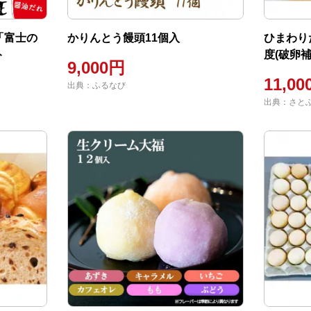
「富士の
かりんとう饅頭11個入
ひまわり
ト
度(破卵補
9,000円
11,0
出典：ふるなび
出典：さと