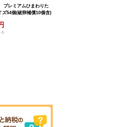
 プレミアムひまわりた
ズ54個(破卵補償10個含)
0円
ふる