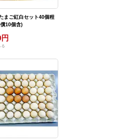
たまご紅白セット40個程
償10個含)
00円
ふる