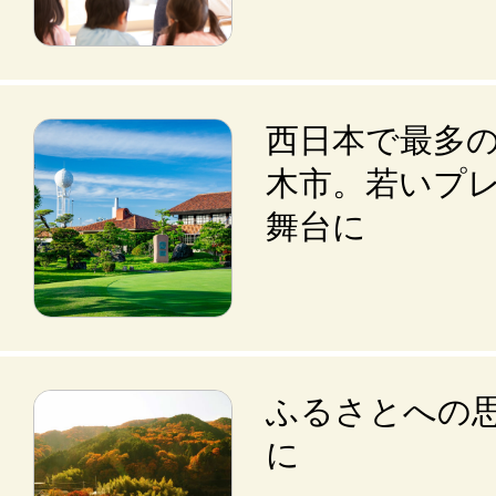
西日本で最多
木市。若いプ
舞台に
ふるさとへの
に