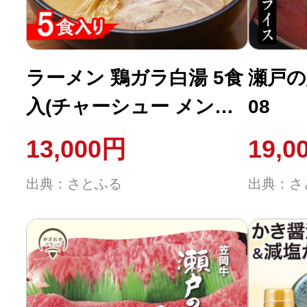
ラーメン 鶏ガラ白湯 5食
瀬戸の
入(チャーシュー メンマ
08
付)とんぺいの生ラーメ
13,000円
19,0
ン A-234
出典：さとふる
出典：さ