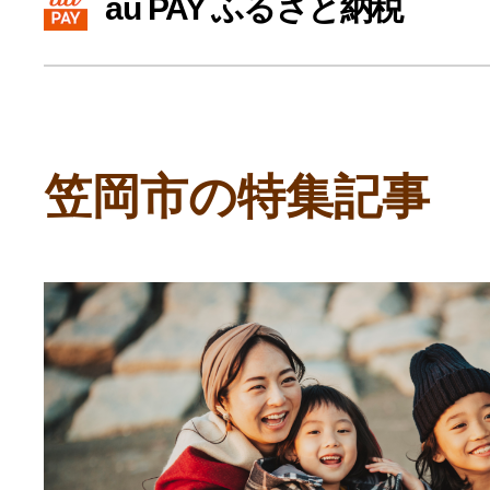
au PAY ふるさと納税
寄付上限額シミュレーション
給与所得者版
笠岡市の特集記事
副業・パラレルワーカー
個人事業主・フリーラン
個人事業・フリーランス