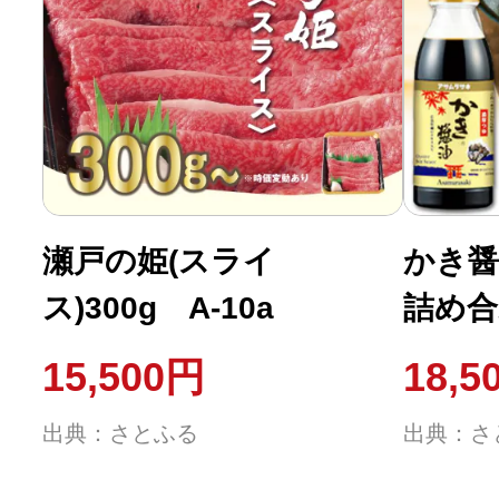
瀬戸の姫(スライ
かき醤
ス)300g A-10a
詰め合
15,500円
18,5
出典：さとふる
出典：さ