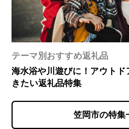
ふるさと納税の基礎知識
10秒ぴったり診断
自治体直営サイト特集
テーマ別おすすめ返礼品
はじめるバイブルとは
海水浴や川遊びに！アウトド
きたい返礼品特集
よくあるご質問
問い合わせ
笠岡市の特集