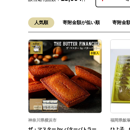
人気順
寄附金額が低い順
寄附金
神奈川県横浜市
福岡県飯
ザ・マスター by バターバトラー
ひよ子 銘