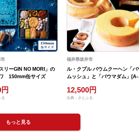
那市
福井県坂井市
リーGIN NO MORI」の
ル・クプル バウムクーヘン「バ
ワ 150mm缶サイズ
ムッシュ」と「バウマダム」[A-
08231]
00円
12,500円
ふる
出典：さとふる
もっと見る