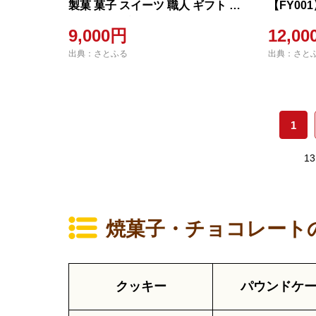
製菓 菓子 スイーツ 職人 ギフト 愛
【FY00
南町 贈答 プレゼント
9,000円
12,0
出典：さとふる
出典：さと
1
1
焼菓子・チョコレート
クッキー
パウンドケ