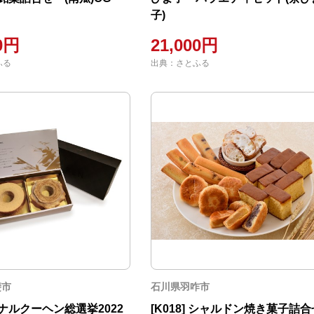
子)
00円
21,000円
ふる
出典：さとふる
斐市
石川県羽咋市
ナルクーヘン総選挙2022
[K018] シャルドン焼き菓子詰合