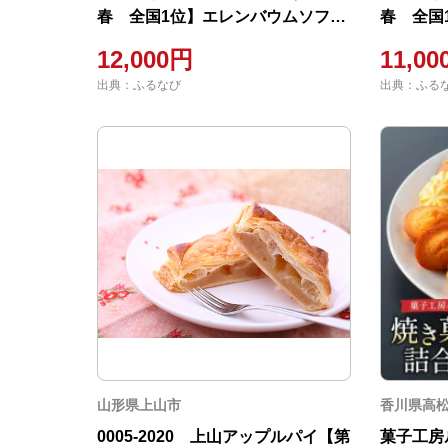
春 全国1位】エレンバウムソフト
春 全国
&ハードタイプミニ8個(ギフトボッ
&ハード
12,000円
11,0
クス入)
出典：ふるなび
出典：ふる
山形県上山市
香川県高
0005-2020 上山アップルパイ【第
菓子工房