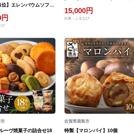
1位】エレンバウムソフト
15,000円
タイプ(ギフトボックス入)
00円
出典：ふるなび
なび
松市
佐賀県鹿島市
ルーヴ焼菓子の詰合せ18
特製【マロンパイ】10個