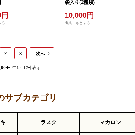
1】
袋入り(3種類)
00円
10,000円
ふる
出典：さとふる
2
3
次へ
3,904件中1～12件表示
のサブカテゴリ
ーキ
ラスク
マカロン