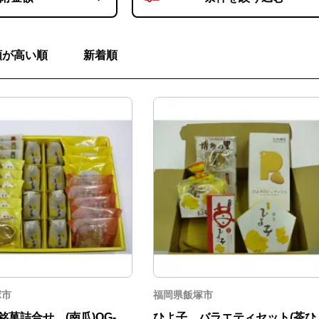
額が高い順
新着順
塚市
福岡県飯塚市
菓詰合せ (南瓜)OG-
ひよ子 バラエティセット(茶ひ