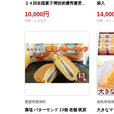
２４回全国菓子博技術優秀賞受
袋入
賞】小１０個×１箱
10,000円
14,0
出典：ふるなび
出典：さと
愛媛県愛南町
徳島県徳
藻塩 バターサンド 13個 老舗 梶原
大きなマ