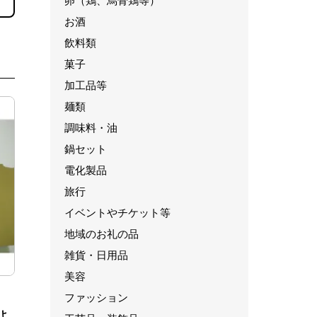
卵（鶏、烏骨鶏等）
お酒
飲料類
菓子
加工品等
麺類
調味料・油
鍋セット
電化製品
旅行
イベントやチケット等
地域のお礼の品
雑貨・日用品
美容
ファッション
よ