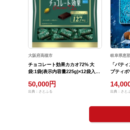
大阪府高槻市
岐阜県恵
チョコレート効果カカオ72% 大
「パティス
袋:1袋(表示内容量225g)×12袋入り
プティボ
(1袋に標準45枚入り)
50,000円
14,0
出典：さとふる
出典：さと