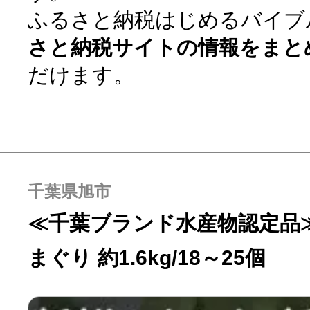
ふるさと納税はじめるバイブ
寄付上限額シミュレーション
さと納税サイトの情報をまと
給与所得者版
だけます。
副業・パラレルワーカー
個人事業主・フリーラン
千葉県旭市
≪千葉ブランド水産物認定品
個人事業・フリーランス
まぐり 約1.6kg/18～25個