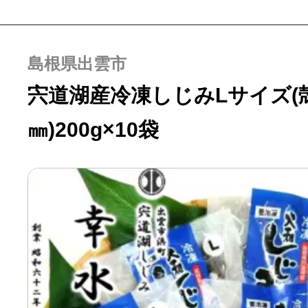
島根県出雲市
宍道湖産冷凍しじみLサイズ(殻
㎜)200g×10袋