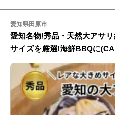
愛知県田原市
愛知名物!秀品・天然大アサリ約
サイズを厳選!海鮮BBQに(C
付)