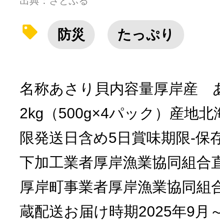
出典：さとふる
防災
たっぷり
名称あさり貝内容量厚岸産 
2kg（500g×4パック）産
限発送日含め5日賞味期限-保
下加工業者厚岸漁業協同組合
厚岸町事業者厚岸漁業協同組
蔵配送お届け時期2025年9月～