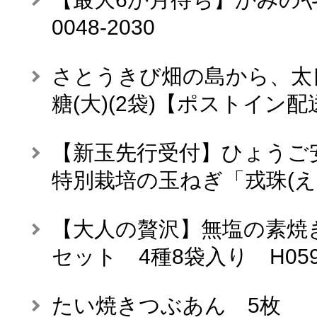
0048-2030
さとうきび畑の島から、太
糖(大)(2袋)【ポストイン配
【新玉先行受付】ひょうご
特別栽培の玉ねぎ「戎珠(えび
【大人の贅沢】無塩の素焼
セット 4種8袋入り H059-
たい焼きつぶあん 5枚