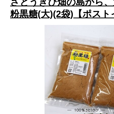
さとうきび畑の島から、
粉黒糖(大)(2袋)【ポス