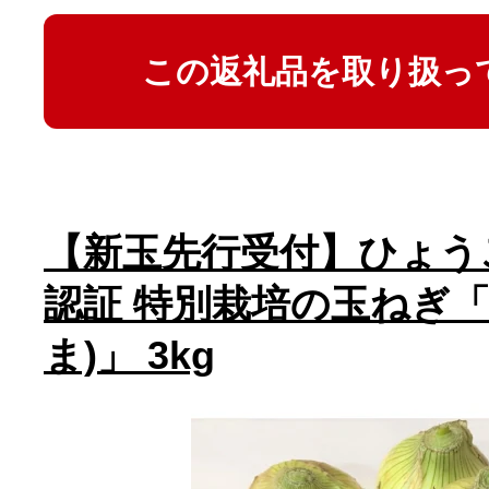
この返礼品を取り扱っ
【新玉先行受付】ひょう
認証 特別栽培の玉ねぎ「
ま)」 3kg