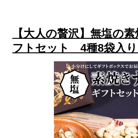
【大人の贅沢】無塩の素
フトセット 4種8袋入り H