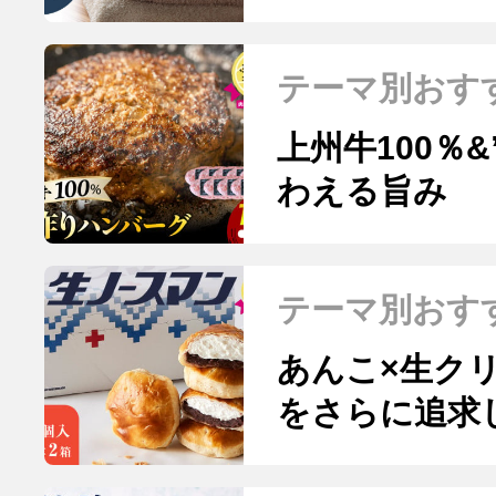
スタオル
テーマ別おす
上州牛100％
わえる旨み
テーマ別おす
あんこ×生ク
をさらに追求
新定番