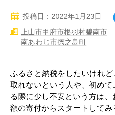
寄付上限額シミュレーション
投稿日：2022年1月23日
給与所得者版
上山市
甲府市
根羽村
碧南市
南あわじ市
徳之島町
副業・パラレルワーカー
個人事業主・フリーラン
ふるさと納税をしたいけれど
個人事業・フリーランス
取れないという人や、初めて
る際に少し不安という方は、
額の寄付からスタートしてみ
ふるさと納税の基礎知識