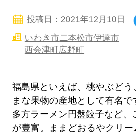
寄付上限額シミュレーション
投稿日：2021年12月10日
給与所得者版
いわき市
二本松市
伊達市
西会津町
広野町
副業・パラレルワーカー
個人事業主・フリーラン
福島県といえば、桃やぶどう
個人事業・フリーランス
まな果物の産地として有名で
多方ラーメン円盤餃子など、
が豊富。ままどおるやクリー
ふるさと納税の基礎知識