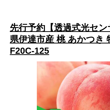
先行予約【透過式光セン
県伊達市産 桃 あかつき 特
F20C-125