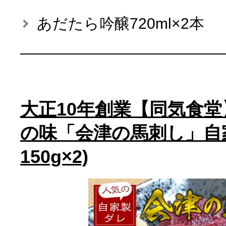
あだたら吟醸720ml×2本
大正10年創業【同気食
の味「会津の馬刺し」自家
150g×2)