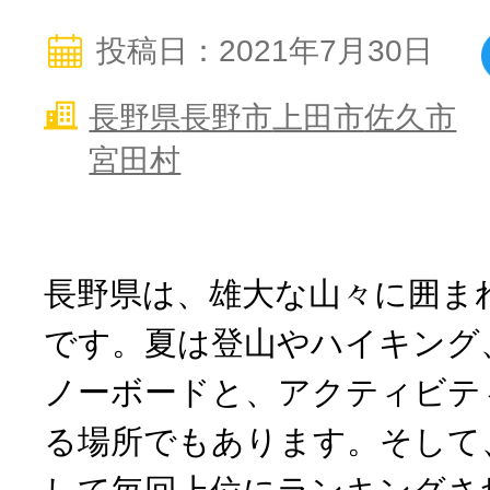
寄付上限額シミュレーション
投稿日：2021年7月30日
給与所得者版
長野県
長野市
上田市
佐久市
宮田村
副業・パラレルワーカー
個人事業主・フリーラン
長野県は、雄大な山々に囲ま
個人事業・フリーランス
です。夏は登山やハイキング
ノーボードと、アクティビテ
る場所でもあります。そして
ふるさと納税の基礎知識