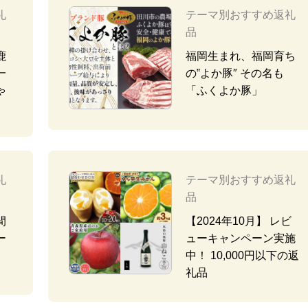
礼
テーマ別おすすめ返礼
品
鹿
福岡生まれ、福岡育ち
一
の‟よか豚″ その名も
ゃ
「ふくよか豚」
礼
テーマ別おすすめ返礼
品
間
【2024年10月】 レビ
ー
ューキャンペーン実施
中！ 10,000円以下の返
礼品