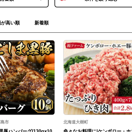
額が高い順
新着順
霧島市
北海道大樹町
豚ハンバーグ(130g×10
色々なお料理に!ケンボロー・ホ