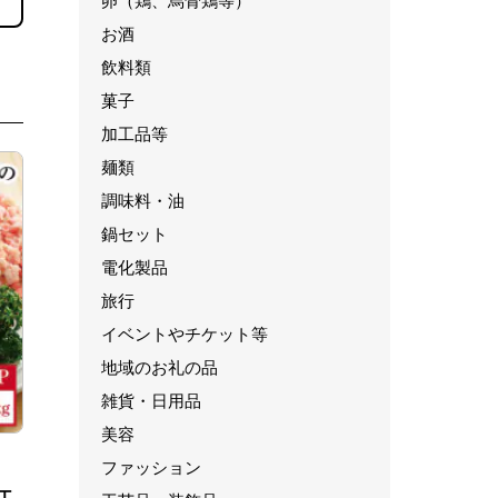
卵（鶏、烏骨鶏等）
お酒
飲料類
菓子
加工品等
麺類
調味料・油
鍋セット
電化製品
旅行
イベントやチケット等
地域のお礼の品
雑貨・日用品
美容
ファッション
エ