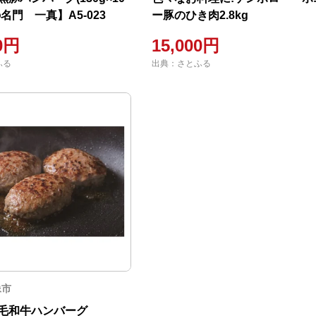
名門 一真】A5-023
ー豚のひき肉2.8kg
00円
15,000円
ふる
出典：さとふる
像市
毛和牛ハンバーグ