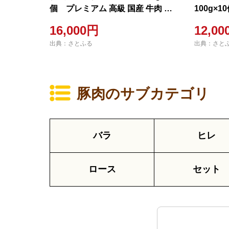
個 プレミアム 高級 国産 牛肉 白
100g×1
金豚
16,000円
12,0
出典：さとふる
出典：さと
豚肉のサブカテゴリ
バラ
ヒレ
ロース
セット