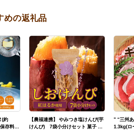
すめの返礼品
(約
【農福連携】 やみつき塩けんぴ(芋
" “三州
・保存料不
けんぴ) 7袋小分けセット 菓子 ス
1.3kg(
イーツ H187-002