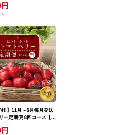
00円
ふる
!!】11月～6月毎月発送
リー定期便 8回コース【個
004-191
00円