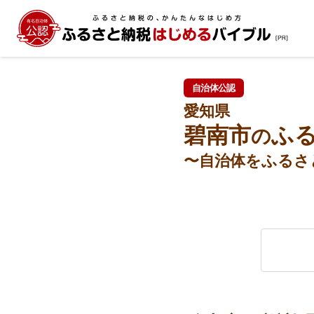
自治体公認
愛知県
碧南市
ふ
の
〜自治体をふるさ