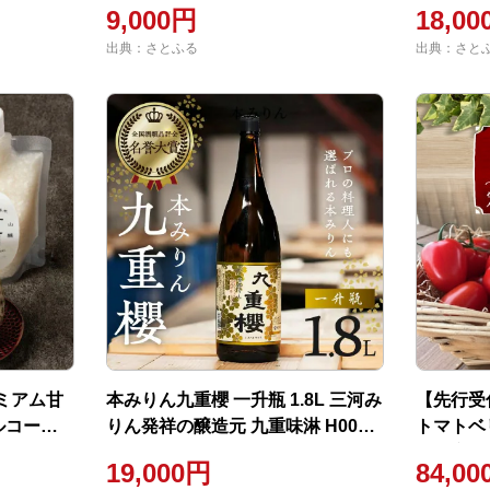
9,000円
18,0
出典：さとふる
出典：さと
ミアム甘
本みりん九重櫻 一升瓶 1.8L 三河み
【先行受付
アルコール
りん発祥の醸造元 九重味淋 H002-
トマトベ
096
数限定】 H
19,000円
84,0