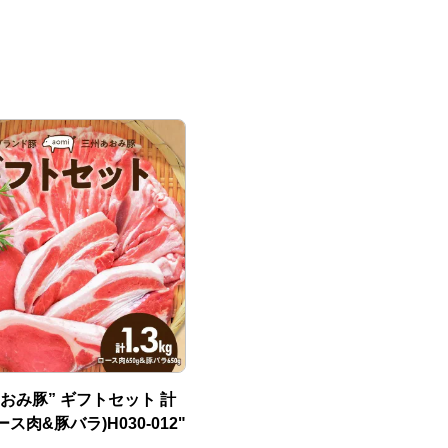
あおみ豚” ギフトセット 計
ロース肉&豚バラ)H030-012"