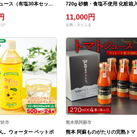
ュース（有塩30本セッ
720g 砂糖・食塩不使用 化粧箱
09
GX008
0円
11,000円
なび
出典：さとふる
曽於市
熊本県阿蘇市
ん。ウォーター ペットボ
熊本 阿蘇ものがたりの完熟トマ