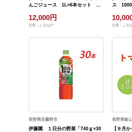
んごジュース 1L×6本セット 特
ス 100
別栽培りんご使用
産 りん
12,000円
10,0
出典：ふるなび
出典：ふる
長野県安曇野市
長野県飯
伊藤園 １日分の野菜「740ｇ×30
【９月か