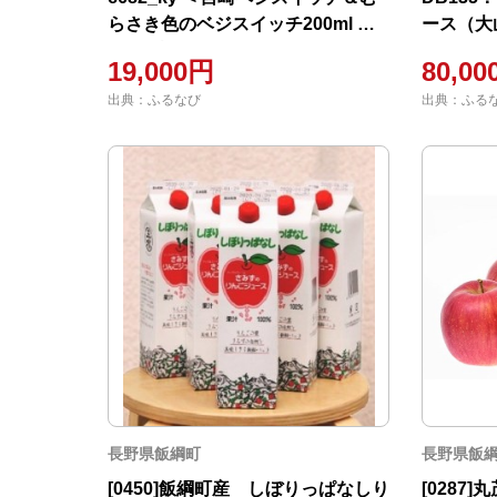
らさき色のベジスイッチ200ml 各
ース（大
24本 計48本＞翌月末迄に順次出荷
19,000円
80,0
出典：ふるなび
出典：ふる
長野県飯綱町
長野県飯
[0450]飯綱町産 しぼりっぱなしり
[0287