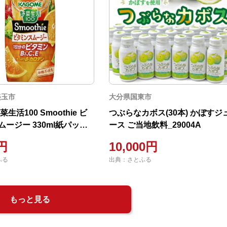
美玉市
大分県国東市
生活100 Smoothie ビ
つぶらなカボス(30本) かぼすジ
ージー 330ml紙パック
ース ご当地飲料_29004A
0円
10,000円
ふる
出典：さとふる
もっと見る