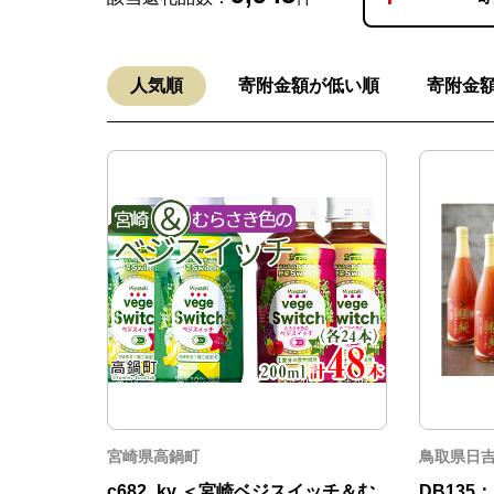
人気順
寄附金額が低い順
寄附金
宮崎県高鍋町
鳥取県日
c682_ky ＜宮崎ベジスイッチ＆む
DB13