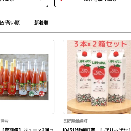
額が高い順
新着順
吉津村
長野県飯綱町
5：【定期便】ジュース2回コ
[0451]飯綱町産 しぼりっぱな