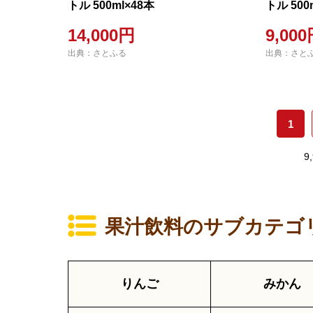
トル 500ml×48本
トル 500
14,000円
9,00
出典：さとふる
出典：さと
1
9
果汁飲料のサブカテゴ
りんご
みかん