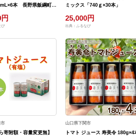
0mL×6本 長野県飯綱町
ミックス「740ｇ×30本」
ご 果汁100％
00円
25,000円
なび
出典：ふるなび
山市
山口県下関市
ら寄附額・容量変更無】
トマト ジュース 寿美令 180g×4