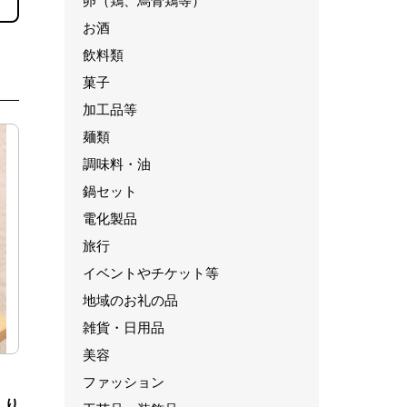
卵（鶏、烏骨鶏等）
お酒
飲料類
菓子
加工品等
麺類
調味料・油
鍋セット
電化製品
旅行
イベントやチケット等
地域のお礼の品
雑貨・日用品
美容
ファッション
しり