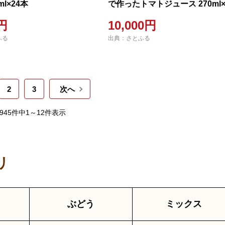
ml×24本
で作ったトマトジュース 270ml×
本セット
0円
10,000円
ふる
出典：さとふる
2
3
次へ
,945件中1～12件表示
リ
ぶどう
ミックス