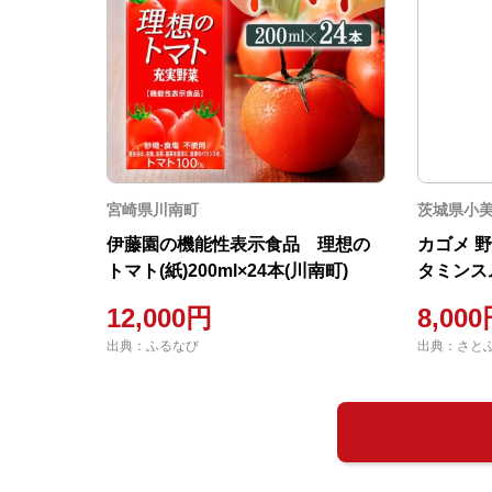
宮崎県川南町
茨城県小
伊藤園の機能性表示食品 理想の
カゴメ 野菜
トマト(紙)200ml×24本(川南町)
タミンスム
×12本
12,000円
8,00
出典：ふるなび
出典：さと