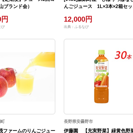
山ブランド会）
んごジュース 1L×3本×2箱セッ
ト 特別栽培りんご使用
00円
12,000円
なび
出典：ふるなび
綱町
長野県安曇野市
]丸茂ファームのりんごジュー
伊藤園 【充実野菜】緑黄色野