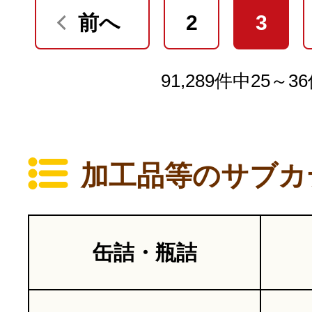
前へ
2
3
91,289件中25～3
加工品等のサブカ
缶詰・瓶詰