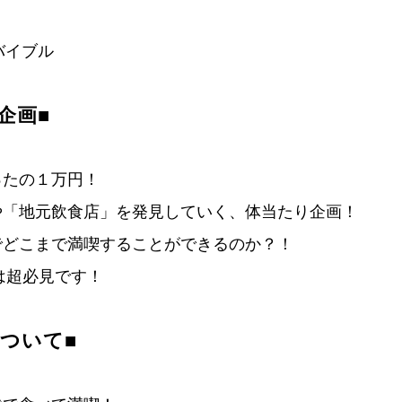
バイブル
企画■
ったの１万円！
や「地元飲食店」を発見していく、体当たり企画！
でどこまで満喫することができるのか？！
は超必見です！
について■