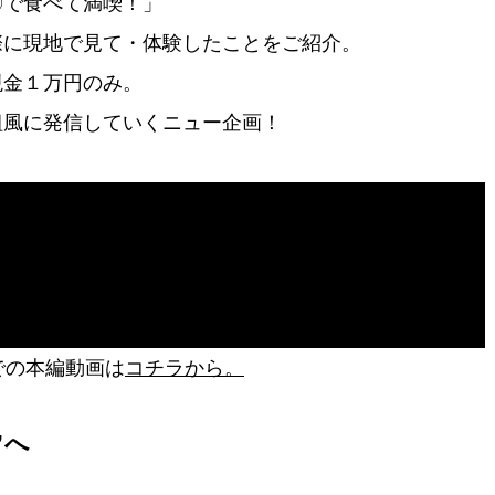
〇で食べて満喫！」
際に現地で見て・体験したことをご紹介。
現金１万円のみ。
組風に発信していくニュー企画！
での本編動画は
コチラから。
”へ