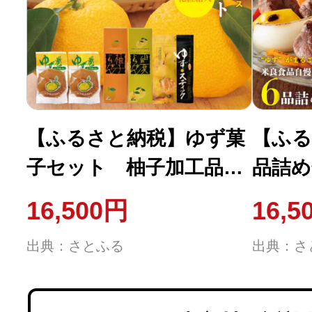
【ふるさと納税】ゆず菓
【ふる
子セット 柚子加工品
品詰
九州 宮崎 西米良村
西米良
16,500円
16,5
出典：さとふる
出典：さ