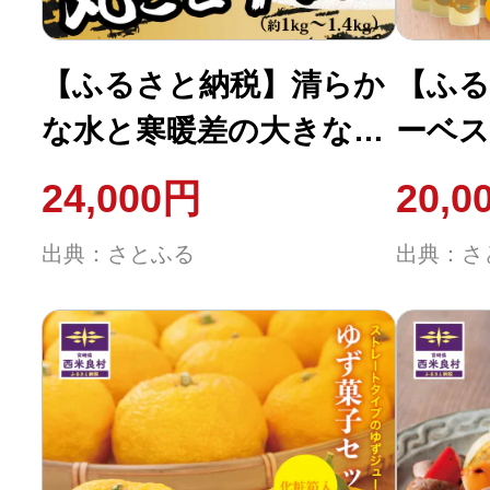
ふるさと納税の基礎知識
【ふるさと納税】清らか
【ふる
10秒ぴったり診断
な水と寒暖差の大きな山
ーベス
地の気候で大切に育てら
本500
自治体直営サイト特集
24,000円
20,0
れた「奥日向サーモン」
米良村
はじめるバイブルとは
出典：さとふる
出典：さ
魚 海鮮
よくあるご質問
問い合わせ