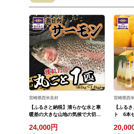
宮崎県西米良村
宮崎県西
【ふるさと納税】清らかな水と寒
【ふるさ
暖差の大きな山地の気候で大切に
ト 6本セ
育てられた「奥日向サーモン」魚
崎 西米良
24,000円
20,0
海鮮