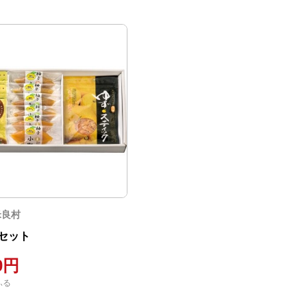
米良村
セット
00円
ふる