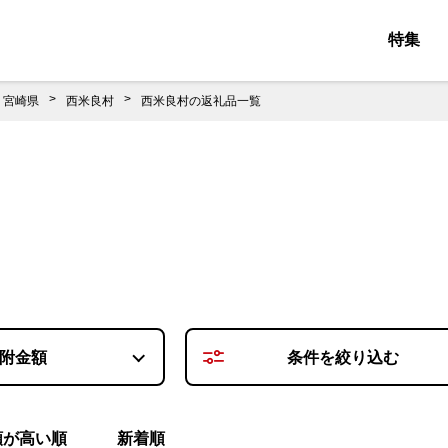
特集
宮崎県
西米良村
西米良村の返礼品一覧
附金額
条件を
絞り込む
額が高い順
新着順