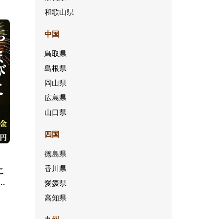
和歌山県
中国
鳥取県
島根県
岡山県
広島県
山口県
四国
徳島県
香川県
こ
援
愛媛県
高知県