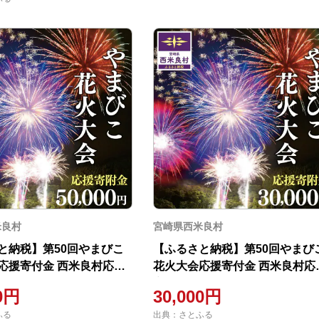
米良村
宮崎県西米良村
と納税】第50回やまびこ
【ふるさと納税】第50回やまび
応援寄付金 西米良村応援
花火大会応援寄付金 西米良村応
,000円
寄付金 30,000円
00円
30,000円
ふる
出典：さとふる