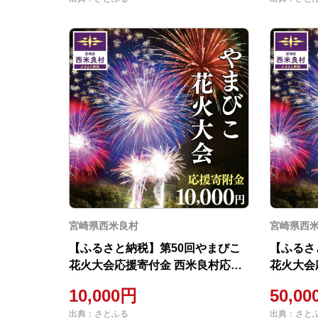
宮崎県西米良村
宮崎県西
【ふるさと納税】第50回やまびこ
【ふるさ
花火大会応援寄付金 西米良村応援
花火大会
寄付金 10,000円
寄付金 50
10,000円
50,0
出典：さとふる
出典：さと