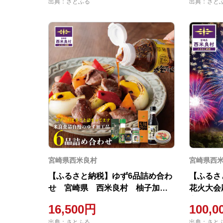
出典：さとふる
出典：さと
宮崎県西米良村
宮崎県西
【ふるさと納税】ゆず6品詰め合わ
【ふるさ
せ 宮崎県 西米良村 柚子加工
花火大会
品
寄付金 10
16,500円
100,0
出典：さとふる
出典：さと