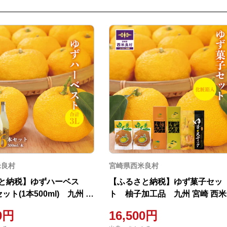
米良村
宮崎県西米良村
と納税】ゆずハーベス
【ふるさと納税】ゆず菓子セッ
ット(1本500ml) 九州 宮
ト 柚子加工品 九州 宮崎 西
村 柚子
村
00円
16,500円