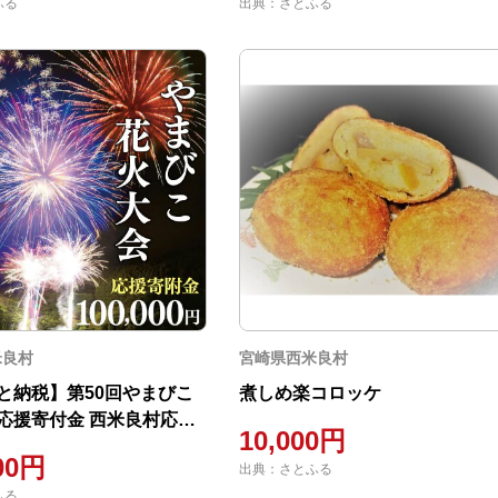
ふる
出典：さとふる
米良村
宮崎県西米良村
と納税】第50回やまびこ
煮しめ楽コロッケ
応援寄付金 西米良村応援
10,000円
0,000円
00円
出典：さとふる
ふる