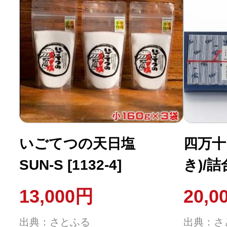
いごてつの天日塩
四万十
SUN-S [1132-4]
き)/
焼、ひ
13,000円
20,0
き) [12
出典：さとふる
出典：さ