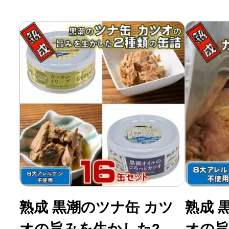
熟成 黒潮のツナ缶 カツ
熟成 
オの旨みを生かした2種
オの旨