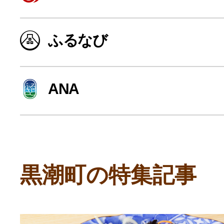
寄付上限額シミュレーション
ふるなび
給与所得者版
ANA
副業・パラレルワーカー
個人事業主・フリーラン
個人事業・フリーランス
黒潮町の特集記事