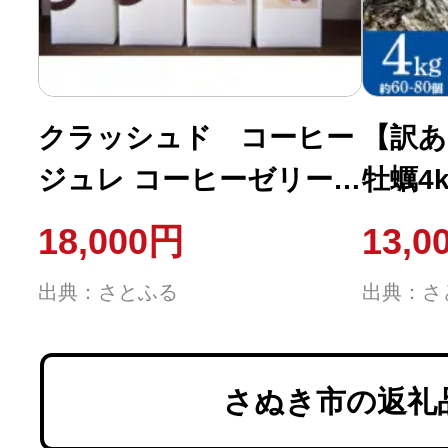
クラッシュド コーヒー
【訳あ
ジュレ コーヒーゼリー
牡蠣4k
自家焙煎 煎り立て
用
18,000円
13,0
1,000ml×4本セット
出典：さとふる
出典：さ
さぬき市の返礼