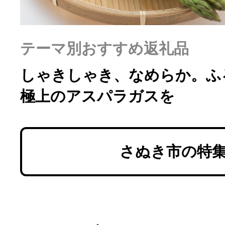
ふるさと納税の基礎知識
10秒ぴったり診断
テーマ別おすすめ返礼品
しゃきしゃき、なめらか。ふ
自治体直営サイト特集
極上のアスパラガスを
はじめるバイブルとは
さぬき市の特
よくあるご質問
問い合わせ