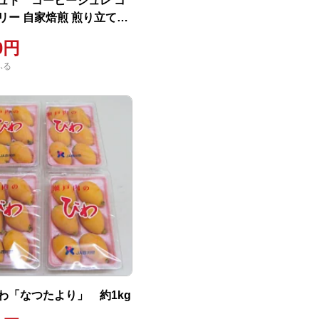
ュド コーヒージュレ コ
リー 自家焙煎 煎り立て
l×4本セット
00円
ふる
わ「なつたより」 約1kg