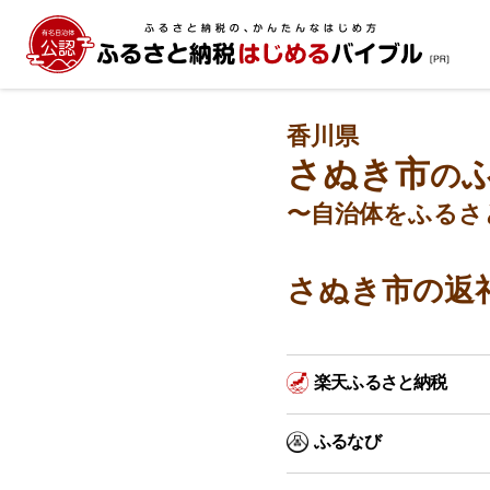
香川県
さぬき市
の
〜自治体をふるさ
さぬき市の返
楽天ふるさと納税
ふるなび