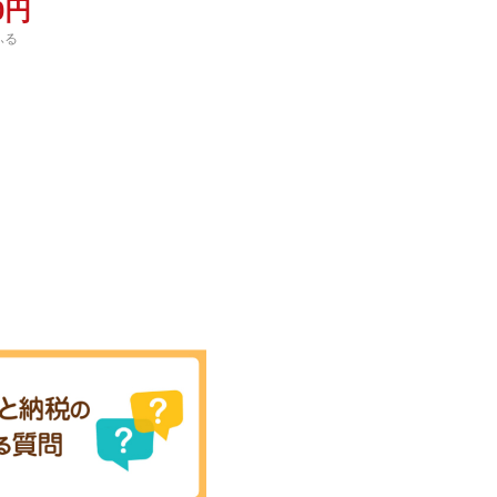
00円
ふる