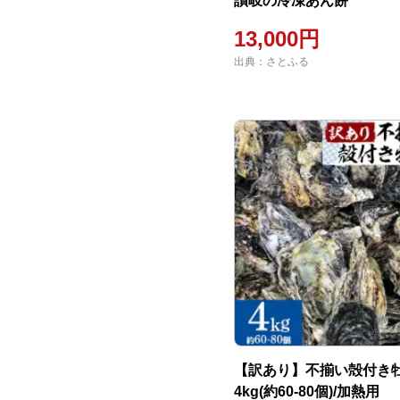
讃岐の冷凍あん餅
13,000円
出典：さとふる
【訳あり】不揃い殻付き
4kg(約60-80個)/加熱用