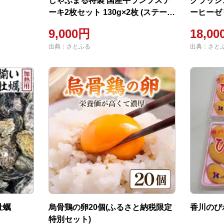
しゃぶまる特製 国産牛ランプステ
クラッシ
ーキ2枚セット 130g×2枚 (ステーキ
ーヒーゼ
ソース付き)
1,000m
9,000円
18,0
出典：さとふる
出典：さと
牡蠣
烏骨鶏の卵20個(ふるさと納税限定
香川のび
特別セット)