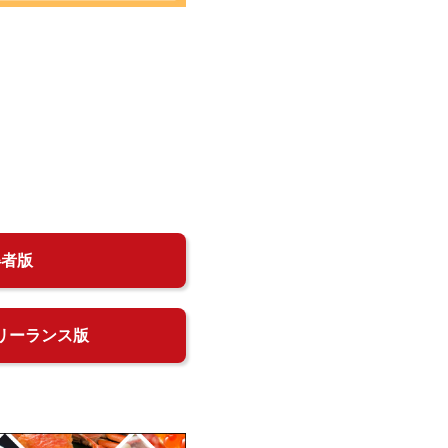
得者版
リーランス版