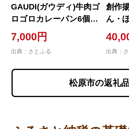
GAUDI(ガウディ)牛肉ゴ
創作
ロゴロカレーパン6個
ん・ぽ
グランプリ2度金賞 煮込
様)
7,000円
40,
みカレー
出典：さとふる
出典：さ
松原市の返礼