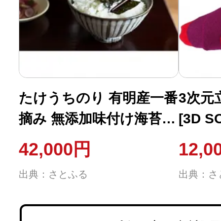
たけうちのり 有明産一番
3次元
摘み 無添加味付け海苔4
[3D 
本・焼海苔2本 大缶6本セ
紳士用
42,000円
12,0
ット 常温ギフト 大阪松
出典：さとふる
出典：さ
原