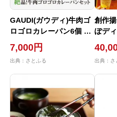
ふるさと納税の基礎知識
GAUDI(ガウディ)牛肉ゴ
創作揚
10秒ぴったり診断
ロゴロカレーパン6個 グ
ぽディ
ランプリ2度金賞 煮込み
自治体直営サイト特集
7,000円
40,0
カレー
はじめるバイブルとは
出典：さとふる
出典：さ
よくあるご質問
問い合わせ