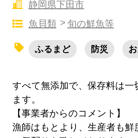
静岡県下田市
10秒ぴったり診断
魚貝類
旬の鮮魚等
自治体直営サイト特集
ふるまど
防災
お
はじめるバイブルとは
すべて無添加で、保存料は一
よくあるご質問
ます。
問い合わせ
【事業者からのコメント】
漁師はもとより、生産者も鮮