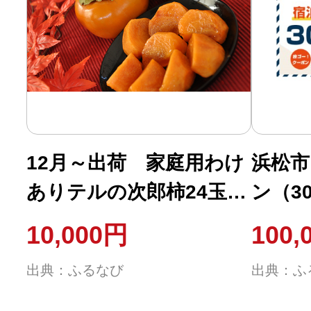
12月～出荷 家庭用わけ
浜松市
ありテルの次郎柿24玉～
ン（30
36玉入り
10,000円
100,
出典：ふるなび
出典：ふ