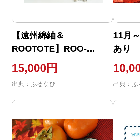
【遠州綿紬＆
11月
ROOTOTE】ROO-
あり 
Carriage 檸檬
玉～4
15,000円
10,0
出典：ふるなび
出典：ふ