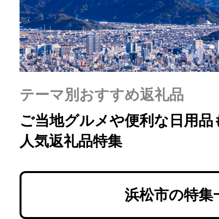
ふるさと納税の基礎知識
10秒ぴったり診断
自治体直営サイト特集
テーマ別おすすめ返礼品
はじめるバイブルとは
ご当地グルメや便利な日用品
人気返礼品特集
よくあるご質問
問い合わせ
浜松市の特集