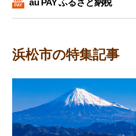
au PAY ふるさと納税
寄付上限額シミュレーション
給与所得者版
浜松市の特集記事
副業・パラレルワーカー
個人事業主・フリーラン
個人事業・フリーランス