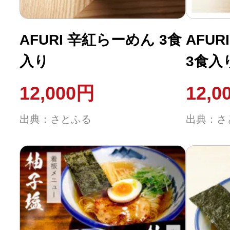
ふるさと納税の基礎知識
AFURI 辛紅らーめん 3食
AFU
10秒ぴったり診断
入り
3食入
自治体直営サイト特集
12,000円
12,0
はじめるバイブルとは
出典：さとふる
出典：さ
よくあるご質問
問い合わせ