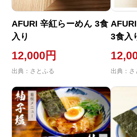
ふるさと納税の基礎知識
AFURI 辛紅らーめん 3食
AFU
10秒ぴったり診断
入り
3食入
自治体直営サイト特集
12,000円
12,0
はじめるバイブルとは
出典：さとふる
出典：さ
よくあるご質問
問い合わせ