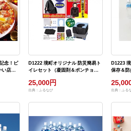
ン記念！ピ
D1222 境町オリジナル 防災簡易ト
D1223
かい店』
イレセット（凝固剤＆ポンチョセ
保存＆防
ーポン
ット＆オリジナル防炎リュック付
25,000円
25,0
き）
出典：ふるなび
出典：ふる