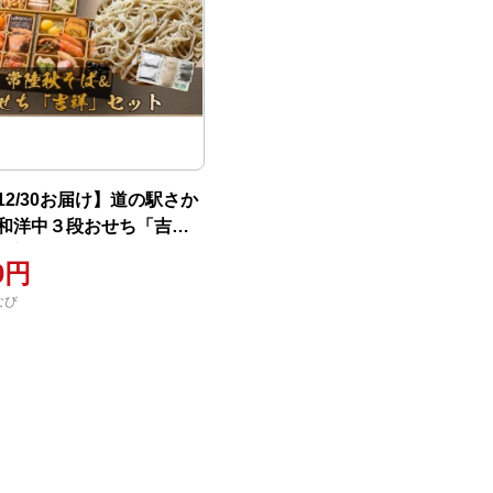
【12/30お届け】道の駅さか
和洋中３段おせち「吉
町産常陸秋そばセット（2
00円
）
なび