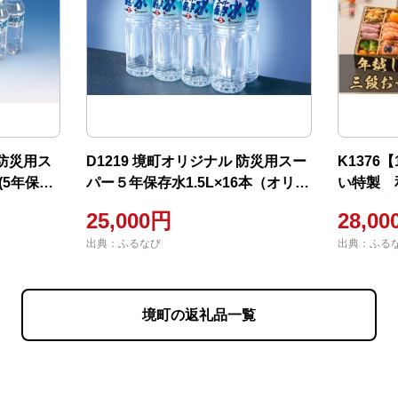
 防災用ス
D1219 境町オリジナル 防災用スー
K1376
(5年保存)
パー５年保存水1.5L×16本（オリジ
い特製 
ク付き）
ナル防炎リュック付き）
祥」&境
25,000円
28,0
～3人前
出典：ふるなび
出典：ふる
境町の返礼品一覧