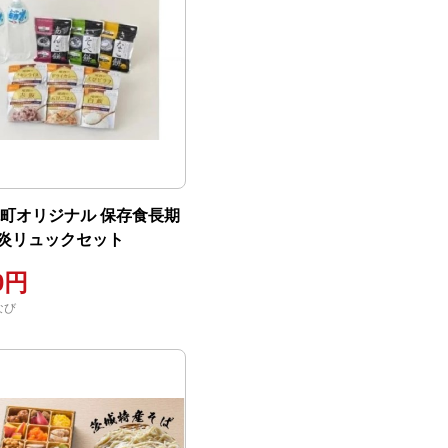
 境町オリジナル 保存食長期
炎リュックセット
00円
なび