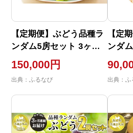
【定期便】ぶどう品種ラ
【定期
ンダム5房セット 3ヶ月
ンダム
連続お届け（8月、9月、
連続お
150,000円
90,0
10月） 【茨城県共通返礼
10月
出典：ふるなび
出典：ふ
品 結城市産】※先行予
品 結
約 ※一房約500～600g×5
約 ※一
房
房