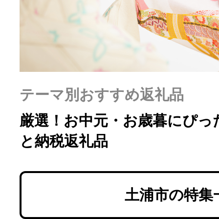
ふるさと納税の基礎知識
10秒ぴったり診断
自治体直営サイト特集
テーマ別おすすめ返礼品
はじめるバイブルとは
厳選！お中元・お歳暮にぴっ
と納税返礼品
よくあるご質問
問い合わせ
土浦市の特集