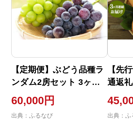
【定期便】ぶどう品種ラ
【先行
ンダム2房セット 3ヶ月
通返礼
連続お届け（8月、9月、
【定期
60,000円
45,0
10月） 【茨城県共通返礼
続お届
出典：ふるなび
出典：ふ
品 結城市産】※先行予
個×3回
約 ※一房約500～600g×2
月下旬