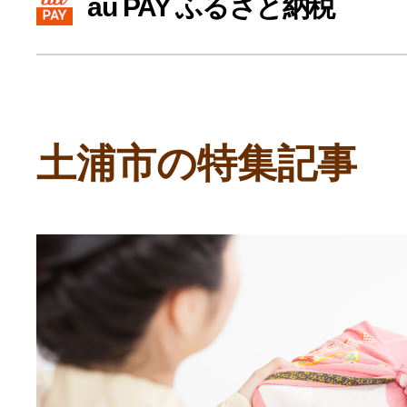
au PAY ふるさと納税
寄付上限額シミュレーション
給与所得者版
土浦市の特集記事
副業・パラレルワーカー
個人事業主・フリーラン
個人事業・フリーランス