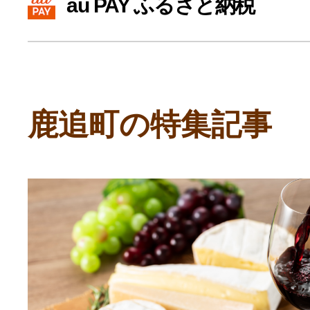
au PAY ふるさと納税
寄付上限額シミュレーション
給与所得者版
鹿追町の特集記事
副業・パラレルワーカー
個人事業主・フリーラン
個人事業・フリーランス