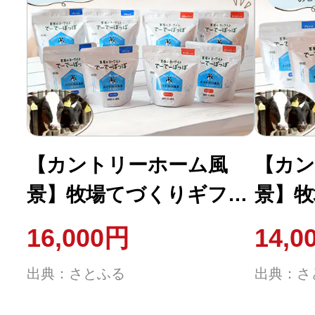
【カントリーホーム風
【カン
景】牧場てづくりギフト
景】牧
「エルバ」 ヨーグルト 2
「ブラ
16,000円
14,0
種 計2.4kg
のむヨ
出典：さとふる
出典：さ
ト 3