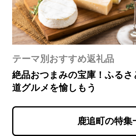
ふるさと納税の基礎知識
10秒ぴったり診断
自治体直営サイト特集
テーマ別おすすめ返礼品
はじめるバイブルとは
絶品おつまみの宝庫！ふるさ
道グルメを愉しもう
よくあるご質問
問い合わせ
鹿追町の特集