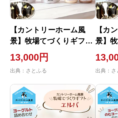
【カントリーホーム風
【カン
景】牧場てづくりギフト
景】牧
「ウタリ」 ヨーグルト
「テラ
13,000円
13,0
ミルクコーヒー セッ
むヨー
出典：さとふる
出典：さ
ト 計4種類
種合計