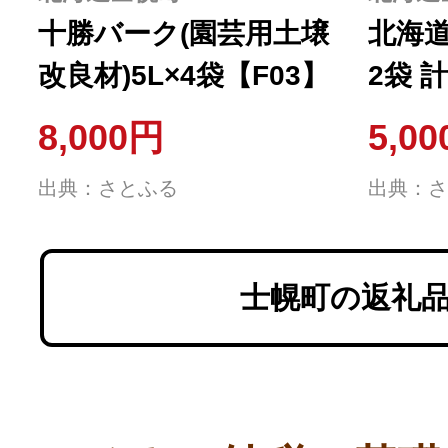
十勝バーク(園芸用土壌
北海道
改良材)5L×4袋【F03】
2袋 
堆肥 
8,000円
5,0
幌町【
出典：さとふる
出典：さ
士幌町の返礼