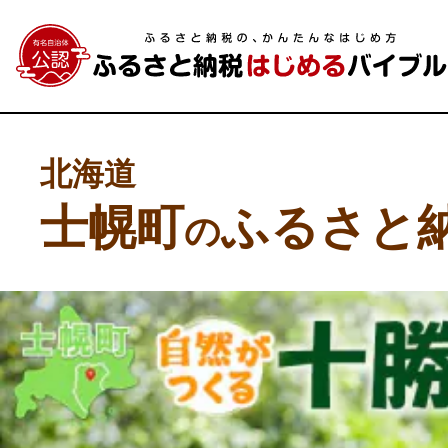
北海道
士幌町
ふるさと
の