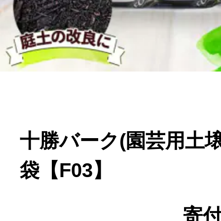
寄付上限額シミュレーション
給与所得者版
副業・パラレルワーカー
個人事業主・フリーラン
十勝バーク(園芸用土壌改
個人事業・フリーランス
袋【F03】
寄付
ふるさと納税の基礎知識