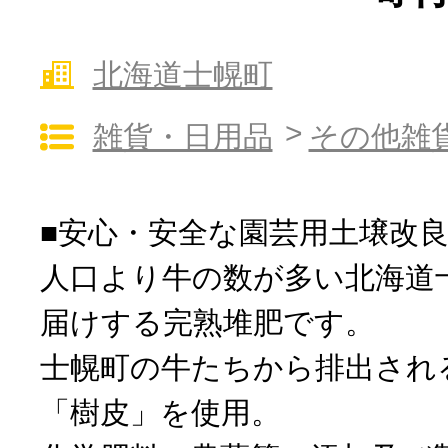
10秒ぴったり診断
北海道士幌町
雑貨・日用品
その他雑
自治体直営サイト特集
はじめるバイブルとは
■安心・安全な園芸用土壌改
人口より牛の数が多い北海道
よくあるご質問
届けする完熟堆肥です。
問い合わせ
士幌町の牛たちから排出され
「樹皮」を使用。