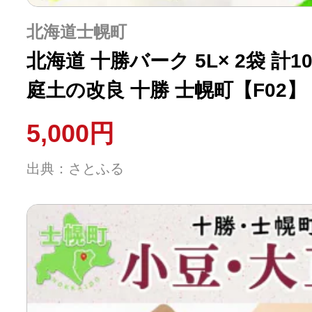
北海道士幌町
北海道 十勝バーク 5L× 2袋 計
庭土の改良 十勝 士幌町【F02】
5,000円
出典：さとふる