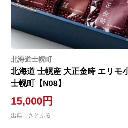
北海道士幌町
北海道 士幌産 大正金時 エリモ小豆
士幌町【N08】
15,000円
出典：さとふる