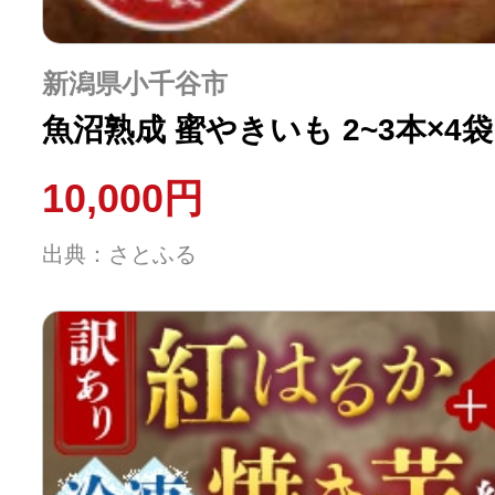
新潟県小千谷市
魚沼熟成 蜜やきいも 2~3本×4袋
10,000円
出典：さとふる