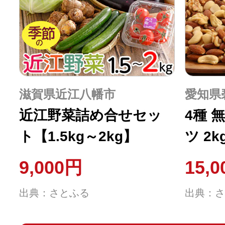
滋賀県近江八幡市
愛知県
近江野菜詰め合せセッ
4種 
ト【1.5kg～2kg】
ツ 2kg(
151
9,000円
15,
出典：さとふる
出典：さ