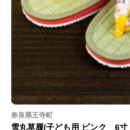
奈良県王寺町
雪丸草履(子ども用 ピンク 6寸・