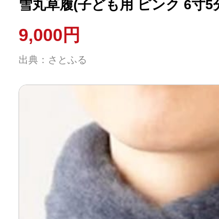
雪丸草履(子ども用 ピンク 6寸5分・
9,000円
出典：さとふる