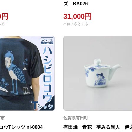
ズ BA026
00円
31,000円
ふる
出典：さとふる
南市
佐賀県有田町
ウTシャツ ni-0004
有田焼 青花 夢みる異人 伊