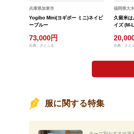
兵庫県加東市
福岡県大
Yogibo Mini(ヨギボー ミニ)ネイビ
久留米は
ーブルー
イズ (M
73,000円
20,0
出典：さとふる
出典：さと
服に関する特集
テーマ別おすすめ返