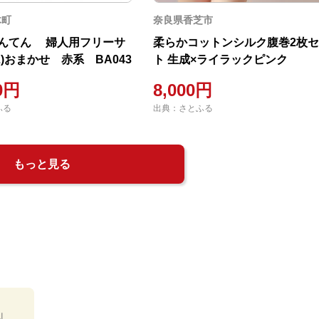
木町
奈良県香芝市
んてん 婦人用フリーサ
柔らかコットンシルク腹巻2枚
-L)おまかせ 赤系 BA043
ト 生成×ライラックピンク
00円
8,000円
ふる
出典：さとふる
もっと見る
礼