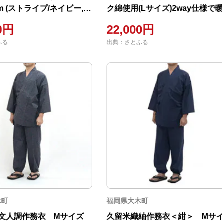
ー,グ
ク綿使用(Lサイズ)2way仕様で
か 毛布の町(泉大津産)
00円
22,000円
ふる
出典：さとふる
木町
福岡県大木町
文人調作務衣 Mサイズ
久留米織紬作務衣＜紺＞ Mサ