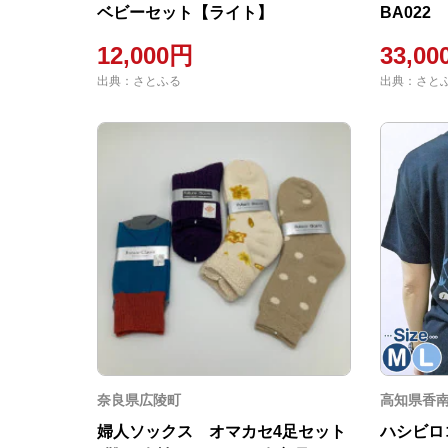
ベビーセット【ライト】
BA022
12,000円
33,0
出典：さとふる
出典：さと
奈良県広陵町
高知県香
婦人ソックス オマカセ4足セット
ハシビロコ