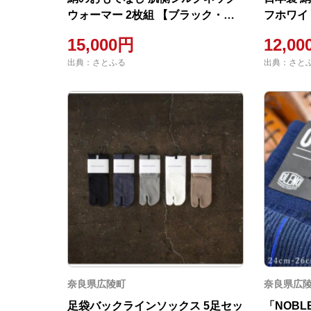
ウォーマー 2枚組 【ブラック・ベ
フホワイト 
ージュ】
9720】
15,000円
12,0
出典：さとふる
出典：さと
奈良県広陵町
奈良県広
足袋バックラインソックス 5足セッ
「NOBL