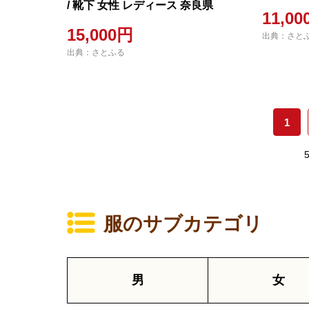
/ 靴下 女性 レディース 奈良県
11,0
15,000円
出典：さと
出典：さとふる
1
服のサブカテゴリ
男
女