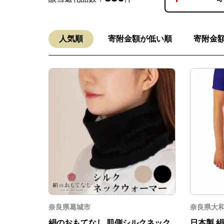
人気順
寄附金額が低い順
寄附金
奈良県葛城市
奈良県大
絹のおもてなし 肌側シルクネック
日本製 絹