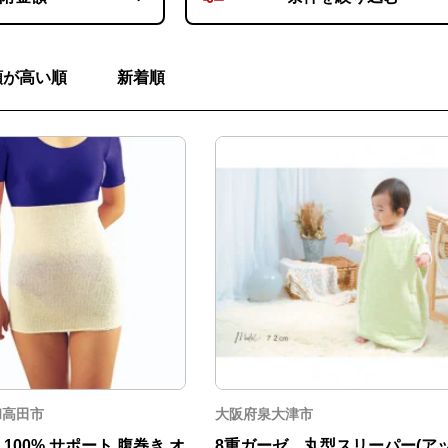
額が高い順
新着順
和高田市
大阪府泉大津市
 100% サポート 腹巻き オ
8重ガーゼ 丸型スリーパー(ア