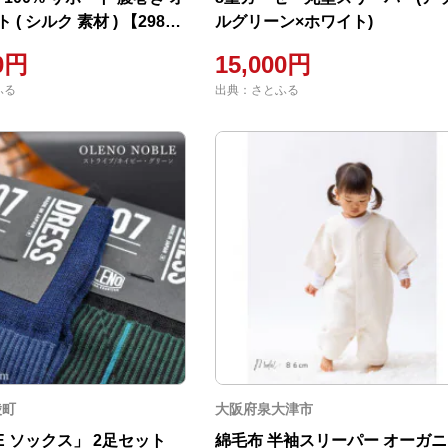
( シルク 素材 ) 【2989-
ルグリーン×ホワイト)
00円
15,000円
ふる
出典：さとふる
陵町
大阪府泉大津市
E ソックス」 2足セット
綿毛布 半袖スリーパー オーガ