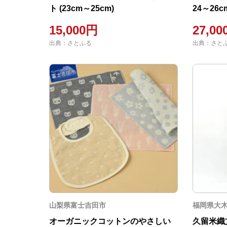
ト (23cm～25cm)
24～26cm (ストライプ/ネイビ
リーン)
15,000円
27,0
出典：さとふる
出典：さと
山梨県富士吉田市
福岡県大
オーガニックコットンのやさしい
久留米織