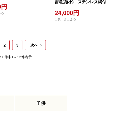
吉急須(小) ステンレス網付
00円
24,000円
ふる
出典：さとふる
2
3
次へ
556件中1～12件表示
子供