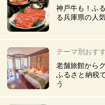
神戸牛も！ふ
る兵庫県の人
テーマ別おす
老舗旅館から
ふるさと納税
う