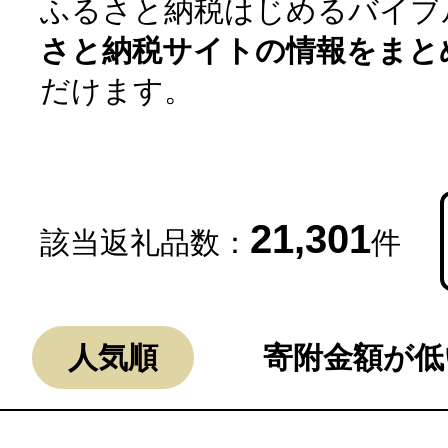
ふるさと納税はじめるバイブ
さと納税サイトの情報をまと
だけます。
21,301
該当返礼品数：
件
よく見られている返礼品
人気順
寄附金額が低
ふるさと納税徹底比較