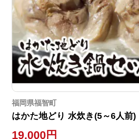
福岡県福智町
はかた地どり 水炊き(5～6人前)
19,000円