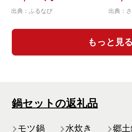
出典：ふるなび
出典：さ
もっと見
鍋セットの返礼品
モツ鍋
水炊き
郷土