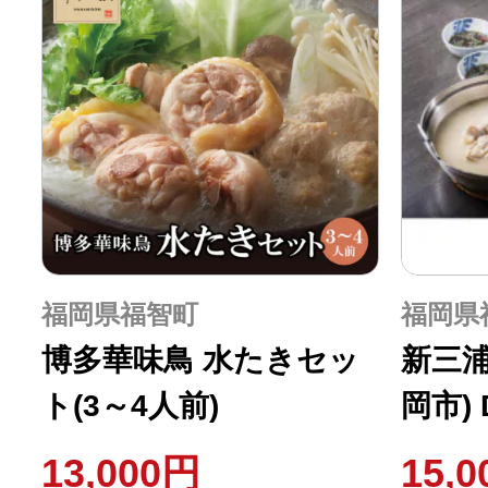
福岡県福智町
福岡県
博多華味鳥 水たきセッ
新三浦
ト(3～4人前)
岡市) 
13,000円
15,