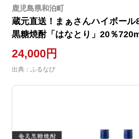
ふるさと納税の基礎知識
鹿児島県和泊町
蔵元直送！まぁさんハイボール8％
10秒ぴったり診断
黒糖焼酎「はなとり」20％720m
（Ocean） W025-043u ウ
自治体直営サイト特集
24,000円
出典：ふるなび
はじめるバイブルとは
よくあるご質問
問い合わせ