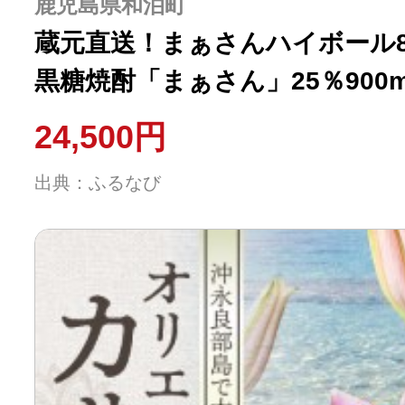
鹿児島県和泊町
蔵元直送！まぁさんハイボール8％
黒糖焼酎「まぁさん」25％900m
（gold） W025-041u ウィ
24,500円
出典：ふるなび