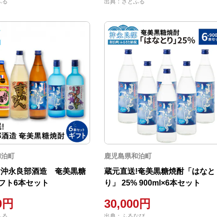
ふる
出典：さとふる
和泊町
鹿児島県和泊町
!沖永良部酒造 奄美黒糖
蔵元直送!奄美黒糖焼酎「はなと
フト6本セット
り」 25% 900ml×6本セット
00円
30,000円
ふる
出典：ふるなび