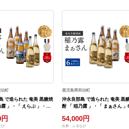
和泊町
鹿児島県和泊町
島 で造られた 奄美 黒糖焼
沖永良部島 で造られた 奄美 黒
乃露 」・「 えらぶ 」・「
酎 「 稲乃露 」・「 まぁさん 」
」6本セット W025-038u
セット W025-039u 焼酎 飲料 ア
00円
54,000円
料 アルコール
コール
なび
出典：ふるなび