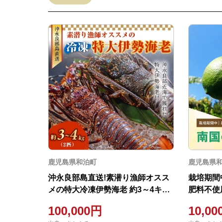
鹿児島県和泊町
鹿児島県
沖永良部島直送!素潜り漁師オスス
栽培期間
メの特大冷凍伊勢海老 約3～4キロ
肥料不使
(2匹)
100,000円
10,0