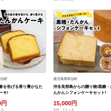
和泊町
鹿児島県和泊町
春を告げる香り豊かなた
沖永良部島からの贈り物!黒糖・
ーキ!
んかんシフォンケーキセット!
00円
15,000円
ふる
出典：さとふる