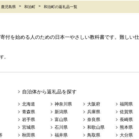
鹿児島県
和泊町
和泊町の返礼品一覧
ら寄付を始める人のための日本一やさしい教科書です。難しい
す。
自治体から返礼品を探す
北海道
神奈川県
大阪府
福岡県
青森県
新潟県
兵庫県
佐賀県
岩手県
富山県
奈良県
長崎県
宮城県
石川県
和歌山県
熊本県
等
秋田県
福井県
鳥取県
大分県