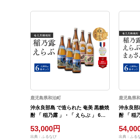
鹿児島県和泊町
鹿児島県
沖永良部島 で造られた 奄美 黒糖焼
沖永良部
酎 「 稲乃露 」・「 えらぶ 」 6本
酎 「 稲
セット W025-036u 焼酎 飲料 アル
まぁさん 
53,000円
54,0
コール
焼酎 飲
出典：ふるなび
出典：ふる