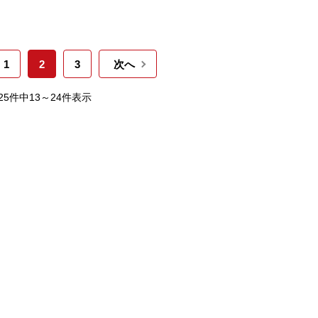
1
2
3
次へ
25件中13～24件表示