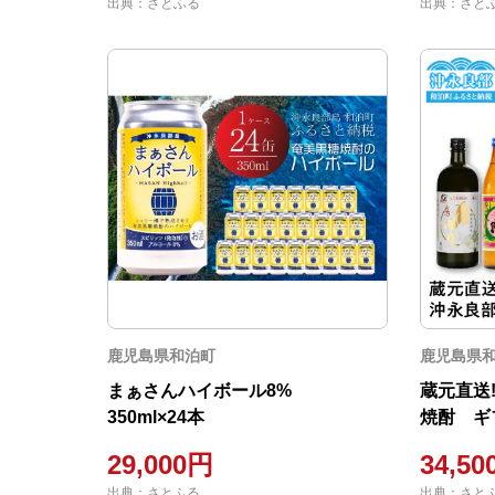
出典：さとふる
出典：さと
鹿児島県和泊町
鹿児島県
まぁさんハイボール8%
蔵元直送
350ml×24本
焼酎 ギ
29,000円
34,5
出典：さとふる
出典：さと