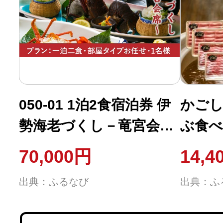
050-01 1泊2食宿泊券 伊
かごし
勢海老づくし－竜宮会席
ぶ食べ
－
不可地
70,000円
14,4
【118
出典：ふるなび
出典：ふ