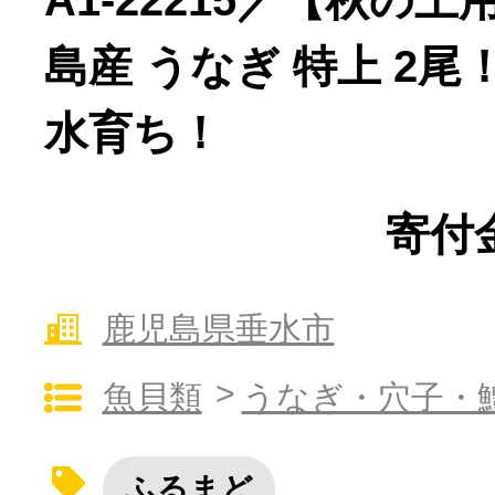
A1-22215／【秋の
寄付上限額シミュレーション
島産 うなぎ 特上 2
給与所得者版
水育ち！
副業・パラレルワーカー
寄付金
個人事業主・フリーラン
鹿児島県垂水市
個人事業・フリーランス
魚貝類
うなぎ・穴子・
ふるさと納税の基礎知識
ふるまど