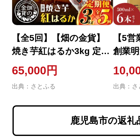
【全5回】【畑の金貨】
【5営
焼き芋紅はるか3kg 定期
創業明
便 K181-T02
国かご
65,000円
10,0
本セット
出典：さとふる
出典：さ
鹿児島市の返礼