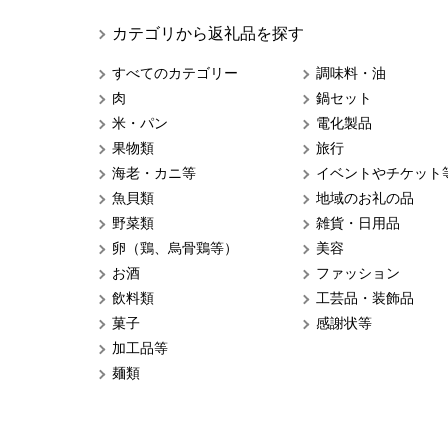
カテゴリから返礼品を探す
すべてのカテゴリー
調味料・油
肉
鍋セット
米・パン
電化製品
果物類
旅行
海老・カニ等
イベントやチケット
魚貝類
地域のお礼の品
野菜類
雑貨・日用品
卵（鶏、烏骨鶏等）
美容
お酒
ファッション
飲料類
工芸品・装飾品
菓子
感謝状等
加工品等
麺類