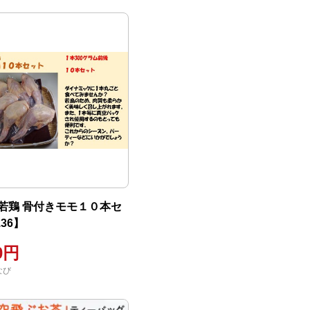
若鶏 骨付きモモ１０本セ
36】
00円
なび