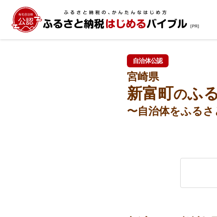
自治体公認
宮崎県
新富町
ふ
の
〜自治体をふるさ