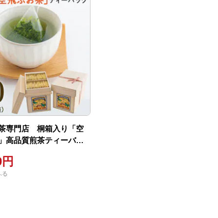
茶専門店 桐箱入り「空
」高品質煎茶ティーバッ
0p
00円
ふる