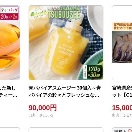
した新し
青パパイアスムージー 30個入～青
宮崎県産
ティーバ
パパイアの粒々とフレッシュな柑
ット【C1
橘の味わい～
90,000円
15,0
出典：さとふる
出典：ふる