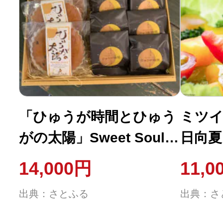
「ひゅうが時間とひゅう
ミツイ
がの太陽」Sweet Soulの
日向夏
もちもち食感チーズ饅頭
295m
14,000円
11,0
とふんわりマドレーヌ
袋付!
出典：さとふる
出典：さ