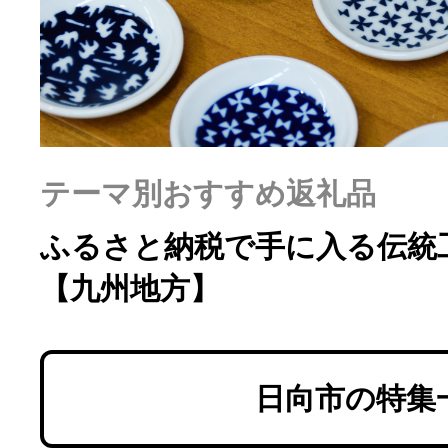
ふるさと納税の基礎知識
10秒ぴったり診断
自治体直営サイト特集
テーマ別おすすめ返礼品
はじめるバイブルとは
ふるさと納税で手に入る伝統
【九州地方】
よくあるご質問
問い合わせ
日向市の特集