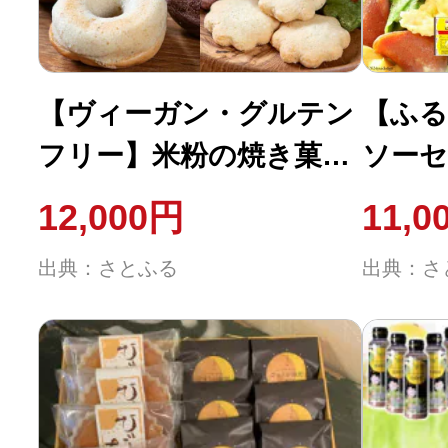
【ヴィーガン・グルテン
【ふる
フリー】米粉の焼き菓子
ソーセ
詰め合わせセット
10個 
12,000円
11,0
冷蔵 
出典：さとふる
出典：さ