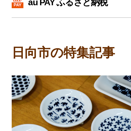
au PAY ふるさと納税
寄付上限額シミュレーション
給与所得者版
日向市の特集記事
副業・パラレルワーカー
個人事業主・フリーラン
個人事業・フリーランス