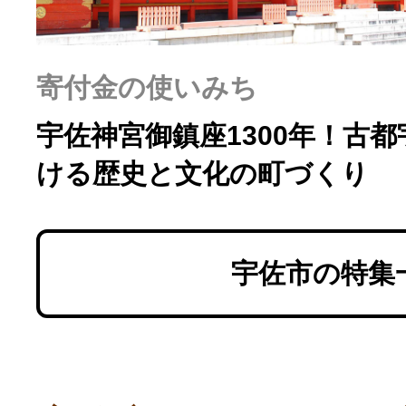
ふるさと納税の基礎知識
10秒ぴったり診断
寄付金の使いみち
宇佐神宮御鎮座1300年！古
自治体直営サイト特集
ける歴史と文化の町づくり
はじめるバイブルとは
宇佐市の特集
よくあるご質問
問い合わせ