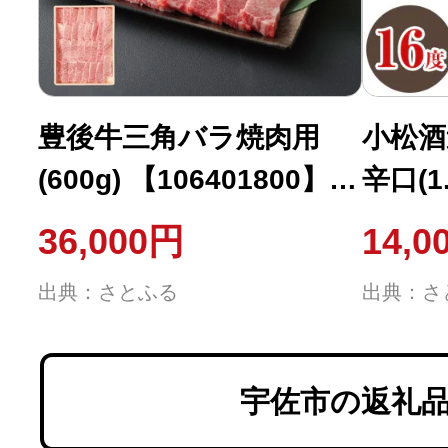
豊後牛三角バラ焼肉用
小松酒
(600g) 【106401800】
辛口(1.
【まるひで】
【106
36,000円
14,0
ろた】
出典：さとふる
出典：さ
宇佐市の返礼