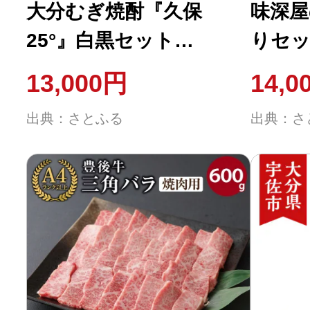
大分むぎ焼酎『久保
味深屋
25°』白黒セット
りセッ
(720ml×2本)
【104
13,000円
14,0
【100300200】【久保酒
会】
出典：さとふる
出典：さ
蔵】