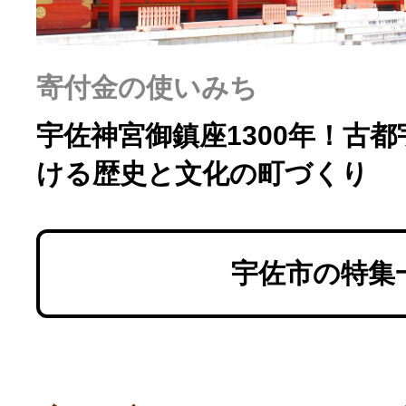
ふるさと納税の基礎知識
10秒ぴったり診断
寄付金の使いみち
宇佐神宮御鎮座1300年！古
自治体直営サイト特集
ける歴史と文化の町づくり
はじめるバイブルとは
宇佐市の特集
よくあるご質問
問い合わせ