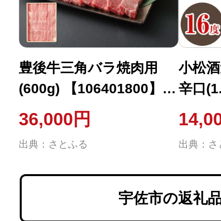
豊後牛三角バラ焼肉用
小松酒
(600g) 【106401800】
辛口(1.
【まるひで】
【106
36,000円
14,0
ろた】
出典：さとふる
出典：さ
宇佐市の返礼