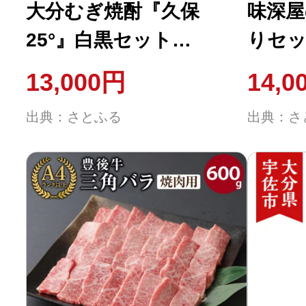
大分むぎ焼酎『久保
味深屋
25°』白黒セット
りセッ
(720ml×2本)
【104
13,000円
14,0
【100300200】【久保酒
会】
出典：さとふる
出典：さ
蔵】