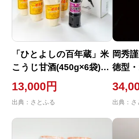
ふるさと納税の基礎知識
10秒ぴったり診断
自治体直営サイト特集
「ひとよしの百年蔵」米
岡秀謹
こうじ甘酒(450g×6袋)&
徳型・1
はじめるバイブルとは
醤油(300ml×1本)セット
13,000円
34,0
よくあるご質問
出典：さとふる
出典：さ
問い合わせ