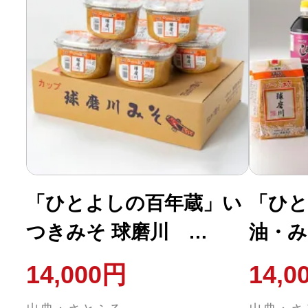
「ひとよしの百年蔵」い
「ひと
つきみそ 球磨川
油・み
750g×6カップ
ト(計6
14,000円
14,0