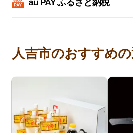
au PAY ふるさと納税
寄付上限額シミュレーション
給与所得者版
人吉市のおすすめの
副業・パラレルワーカー
個人事業主・フリーラン
個人事業・フリーランス