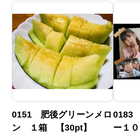
0151 肥後グリーンメロ
018
ン １箱 【30pt】
ー１０