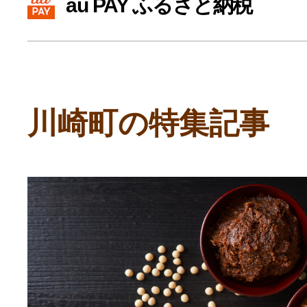
au PAY ふるさと納税
寄付上限額シミュレーション
給与所得者版
川崎町の特集記事
副業・パラレルワーカー
個人事業主・フリーラン
個人事業・フリーランス