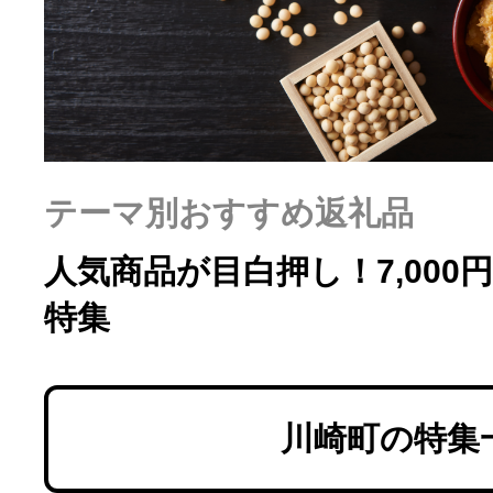
ふるさと納税の基礎知識
10秒ぴったり診断
自治体直営サイト特集
テーマ別おすすめ返礼品
はじめるバイブルとは
人気商品が目白押し！7,000
特集
よくあるご質問
問い合わせ
川崎町の特集