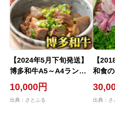
【2024年5月下旬発送】
【20
博多和牛A5～A4ラン
和食の
ク 牛すじ1kg(川崎町)
だまん
10,000円
30,0
け砂ずり
出典：さとふる
出典：さ