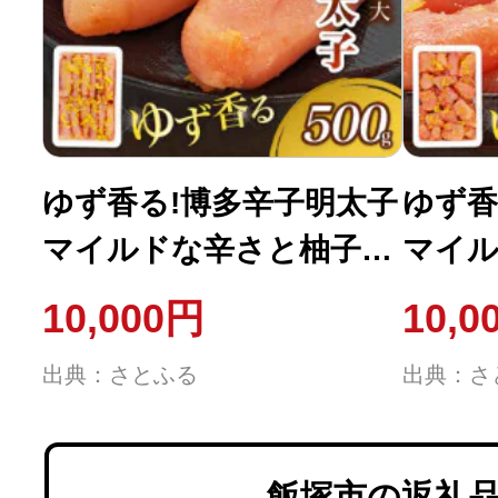
ゆず香る!博多辛子明太子
ゆず香
マイルドな辛さと柚子皮
マイル
のさわやかさ 訳あり
のさわ
10,000円
10,0
【切大】500g 切子
【一口
出典：さとふる
出典：さ
飯塚市の返礼