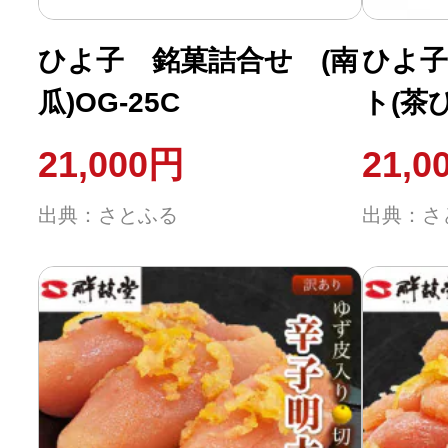
ひよ子 銘菓詰合せ (南
ひよ子
瓜)OG-25C
ト(茶
21,000円
21,0
出典：さとふる
出典：さ